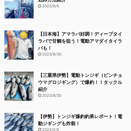
2023/9/6
【日本海】アマラバ好調！ディープタイ
ラバで甘鯛を狙う！電動アマダイタイラ
バも！
2023/8/30
【三重県伊勢】電動トンジギ（ビンチョ
ウマグロジギング）で爆釣！！タックル
紹介
2023/8/30
【伊勢】トンジギ爆釣釣果レポート！電
動ジギングも炸裂！
2023/2/9