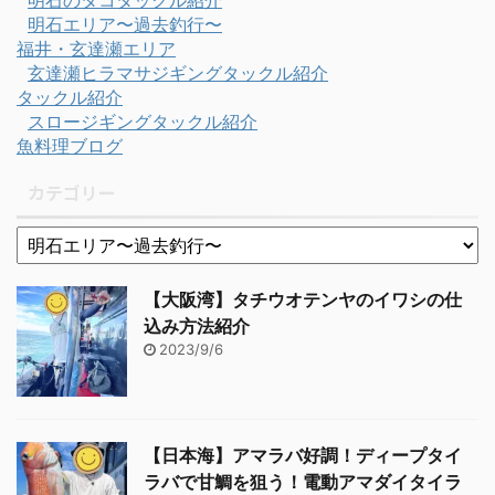
明石のタコタックル紹介
明石エリア〜過去釣行〜
福井・玄達瀬エリア
玄達瀬ヒラマサジギングタックル紹介
タックル紹介
スロージギングタックル紹介
魚料理ブログ
カテゴリー
【大阪湾】タチウオテンヤのイワシの仕
込み方法紹介
2023/9/6
【日本海】アマラバ好調！ディープタイ
ラバで甘鯛を狙う！電動アマダイタイラ