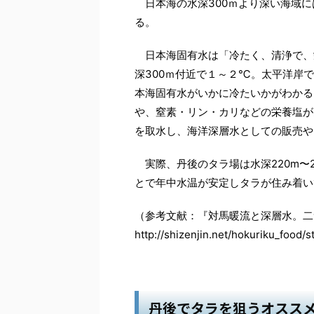
日本海の水深300ｍより深い海域に
る。
日本海固有水は「冷たく、清浄で、
深300ｍ付近で１～２℃。太平洋岸で
本海固有水がいかに冷たいかがわかる
や、窒素・リン・カリなどの栄養塩が
を取水し、海洋深層水としての販売や
実際、丹後のタラ場は水深220m〜
とで年中水温が安定しタラが住み着い
（参考文献：『対馬暖流と深層水。二
http://shizenjin.net/hokuriku_food/
丹後でタラを狙うオスス