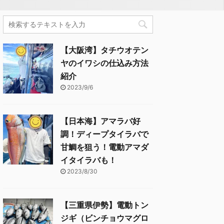
【大阪湾】タチウオテン
ヤのイワシの仕込み方法
紹介
2023/9/6
【日本海】アマラバ好
調！ディープタイラバで
甘鯛を狙う！電動アマダ
イタイラバも！
2023/8/30
【三重県伊勢】電動トン
ジギ（ビンチョウマグロ