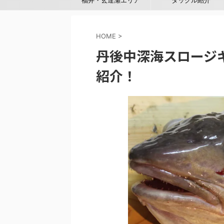
福井・玄達瀬エリア
タックル紹介
HOME
>
丹後中深海スロージ
紹介！