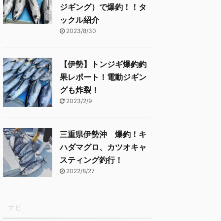
ジギング）で爆釣！！タ
ックル紹介
2023/8/30
【伊勢】トンジギ爆釣釣
果レポート！電動ジギン
グも炸裂！
2023/2/9
三重県伊勢沖 爆釣！キ
ハダマグロ、カツオキャ
スティング釣行！
2022/8/27
ナビ