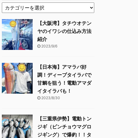
【大阪湾】タチウオテン
ヤのイワシの仕込み方法
紹介
2023/9/6
【日本海】アマラバ好
調！ディープタイラバで
甘鯛を狙う！電動アマダ
イタイラバも！
2023/8/30
【三重県伊勢】電動トン
ジギ（ビンチョウマグロ
ジギング）で爆釣！！タ