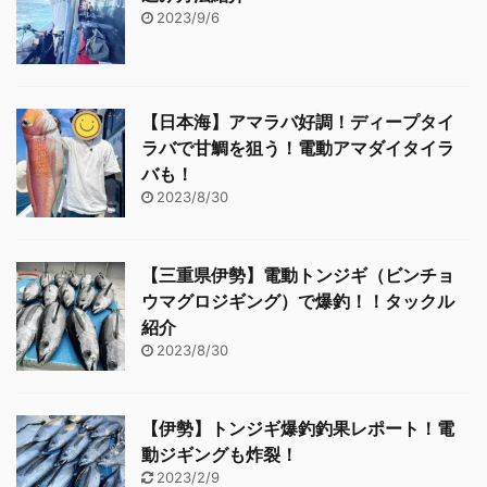
2023/9/6
【日本海】アマラバ好調！ディープタイ
ラバで甘鯛を狙う！電動アマダイタイラ
バも！
2023/8/30
【三重県伊勢】電動トンジギ（ビンチョ
ウマグロジギング）で爆釣！！タックル
紹介
2023/8/30
【伊勢】トンジギ爆釣釣果レポート！電
動ジギングも炸裂！
2023/2/9