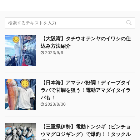
【大阪湾】タチウオテンヤのイワシの仕
込み方法紹介
2023/9/6
【日本海】アマラバ好調！ディープタイ
ラバで甘鯛を狙う！電動アマダイタイラ
バも！
2023/8/30
【三重県伊勢】電動トンジギ（ビンチョ
ウマグロジギング）で爆釣！！タックル