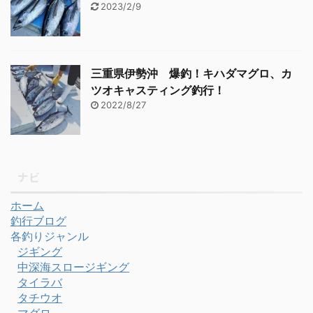
2023/2/9
三重県伊勢沖 爆釣！キハダマグロ、カ
ツオキャスティング釣行！
2022/8/27
ナビ
ホーム
釣行ブログ
各釣りジャンル
ジギング
中深海スロージギング
タイラバ
タチウオ