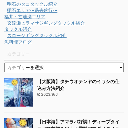
明石のタコタックル紹介
明石エリア〜過去釣行〜
福井・玄達瀬エリア
玄達瀬ヒラマサジギングタックル紹介
タックル紹介
スロージギングタックル紹介
魚料理ブログ
カテゴリー
【大阪湾】タチウオテンヤのイワシの仕
込み方法紹介
2023/9/6
【日本海】アマラバ好調！ディープタイ