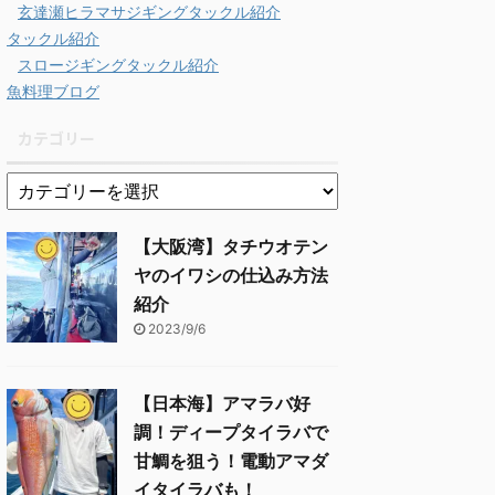
玄達瀬ヒラマサジギングタックル紹介
タックル紹介
スロージギングタックル紹介
魚料理ブログ
カテゴリー
【大阪湾】タチウオテン
ヤのイワシの仕込み方法
紹介
2023/9/6
【日本海】アマラバ好
調！ディープタイラバで
甘鯛を狙う！電動アマダ
イタイラバも！