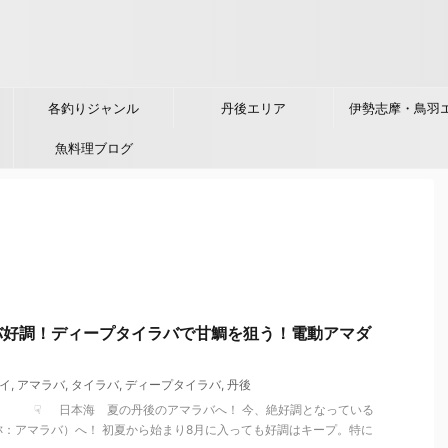
各釣りジャンル
丹後エリア
伊勢志摩・鳥羽
魚料理ブログ
バ好調！ディープタイラバで甘鯛を狙う！電動アマダ
イ
,
アマラバ
,
タイラバ
,
ディープタイラバ
,
丹後
レポート ☟ 日本海 夏の丹後のアマラバへ！ 今、絶好調となっている
：アマラバ）へ！ 初夏から始まり8月に入っても好調はキープ。特に