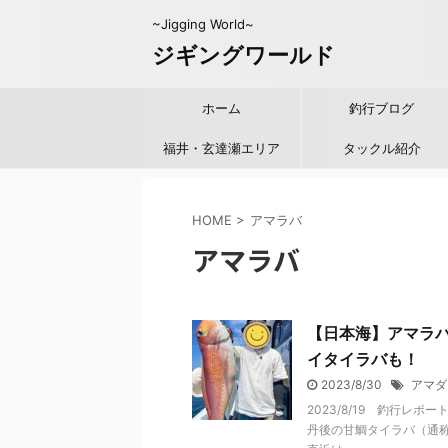
~Jigging World~
ジギングワールド
ホーム
釣行ブログ
福井・玄達瀬エリア
タックル紹介
HOME
>
アマラバ
アマラバ
【日本海】アマラ
イタイラバも！
2023/8/30
アマダ
2023/8/19 釣行
丹後の甘鯛タイラバ（通称