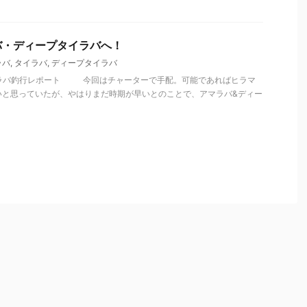
バ・ディープタイラバへ！
ラバ
,
タイラバ
,
ディープタイラバ
アマラバ釣行レポート 今回はチャーターで手配。可能であればヒラマ
いと思っていたが、やはりまだ時期が早いとのことで、アマラバ&ディー