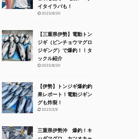
イタイラバも！
2023/8/30
【三重県伊勢】電動トン
ジギ（ビンチョウマグロ
ジギング）で爆釣！！タ
ックル紹介
2023/8/30
【伊勢】トンジギ爆釣釣
果レポート！電動ジギン
グも炸裂！
2023/2/9
三重県伊勢沖 爆釣！キ
ハダマグロ、カツオキャ