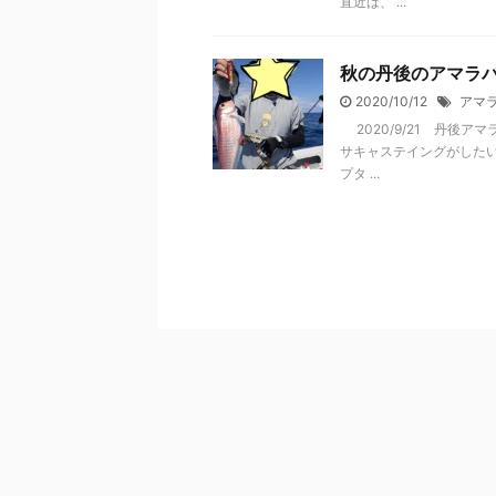
直近は、 ...
秋の丹後のアマラ
2020/10/12
アマ
2020/9/21 丹後
サキャステイングがした
プタ ...