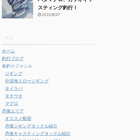
スティング釣行！
2022/8/27
ナビ
ホーム
釣行ブログ
各釣りジャンル
ジギング
中深海スロージギング
タイラバ
タチウオ
マグロ
丹後エリア
オススメ船宿
丹後ジギングタックル紹介
丹後キャスティングタックル紹介