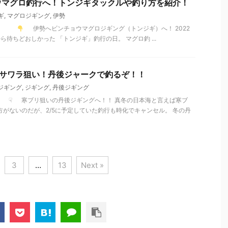
ウマグロ釣行へ！トンジギタックルや釣り方を紹介！
ギ
,
マグロジギング
,
伊勢
レポート
伊勢へビンチョウマグロジギング（トンジギ）へ！ 2022
ら待ちどおしかった 「トンジギ」釣行の日。 マグロ釣 ...
寒サワラ狙い！丹後ジャークで釣るぞ！！
ジギング
,
ジギング
,
丹後ジギング
レポート ☟ 寒ブリ狙いの丹後ジギングへ！！ 真冬の日本海と言えば寒ブ
方がないのだが、2/5に予定していた釣行も時化でキャンセル。 冬の丹
3
…
13
Next »