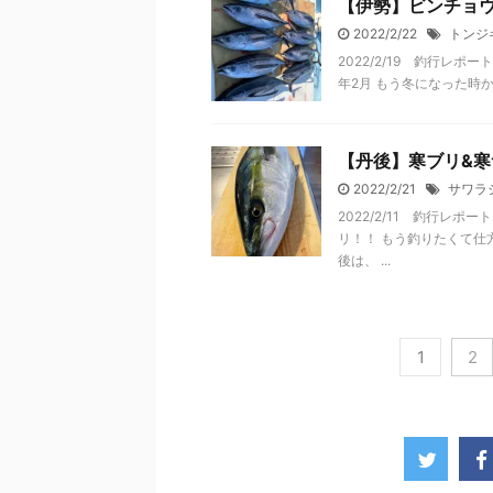
【伊勢】ビンチョ
2022/2/22
トンジ
2022/2/19 釣行
年2月 もう冬になった時か
【丹後】寒ブリ&
2022/2/21
サワラ
2022/2/11 釣行
リ！！ もう釣りたくて仕
後は、 ...
1
2