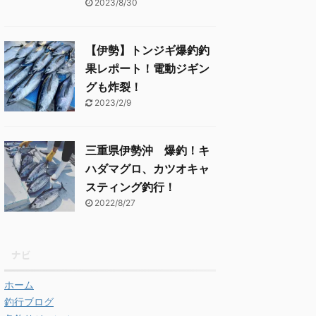
2023/8/30
【伊勢】トンジギ爆釣釣
果レポート！電動ジギン
グも炸裂！
2023/2/9
三重県伊勢沖 爆釣！キ
ハダマグロ、カツオキャ
スティング釣行！
2022/8/27
ナビ
ホーム
釣行ブログ