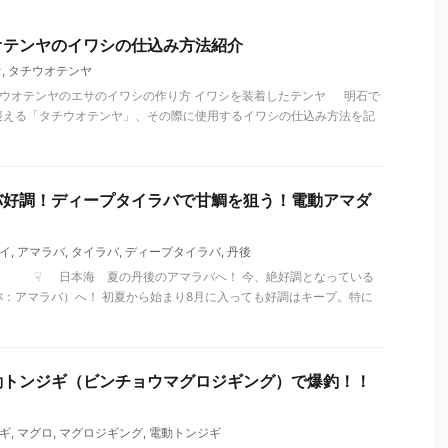
オテンヤのイワシの仕込み方法紹介
オ
,
タチウオテンヤ
☟ タチウオテンヤのエサのイワシの作り方 イワシを装着したテンヤ 明石で
迎える「タチウオテンヤ」、その際に使用するイワシの仕込み方法を記
バ好調！ディープタイラバで甘鯛を狙う！電動アマダ
イ
,
アマラバ
,
タイラバ
,
ディープタイラバ
,
丹後
レポート ☟ 日本海 夏の丹後のアマラバへ！ 今、絶好調となっている
：アマラバ）へ！ 初夏から始まり8月に入っても好調はキープ。特に
動トンジギ（ビンチョウマグロジギング）で爆釣！！
ギ
,
マグロ
,
マグロジギング
,
電動トンジギ