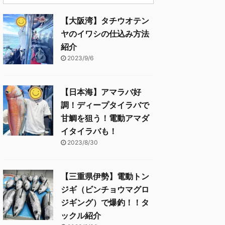
【大阪湾】タチウオテン
ヤのイワシの仕込み方法
紹介
2023/9/6
【日本海】アマラバ好
調！ディープタイラバで
甘鯛を狙う！電動アマダ
イタイラバも！
2023/8/30
【三重県伊勢】電動トン
ジギ（ビンチョウマグロ
ジギング）で爆釣！！タ
ックル紹介