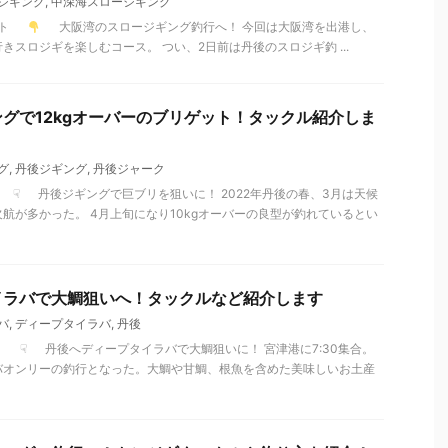
ジギング
,
中深海スロージギング
ポート
大阪湾のスロージギング釣行へ！ 今回は大阪湾を出港し、
きスロジギを楽しむコース。 つい、2日前は丹後のスロジギ釣 ...
グで12kgオーバーのブリゲット！タックル紹介しま
グ
,
丹後ジギング
,
丹後ジャーク
ート ☟ 丹後ジギングで巨ブリを狙いに！ 2022年丹後の春、3月は天候
航が多かった。 4月上旬になり10kgオーバーの良型が釣れているとい
イラバで大鯛狙いへ！タックルなど紹介します
バ
,
ディープタイラバ
,
丹後
ポート ☟ 丹後へディープタイラバで大鯛狙いに！ 宮津港に7:30集合。
バオンリーの釣行となった。大鯛や甘鯛、根魚を含めた美味しいお土産