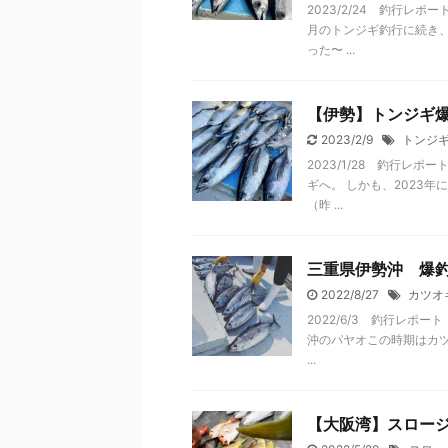
2023/2/24 釣行
月のトンジギ釣行に続き
った〜 ...
【伊勢】トンジギ
2023/2/9
トンジ
2023/1/28 釣行
ギへ。 しかも、2023
（昨 ...
三重県伊勢沖 爆
2022/8/27
カツオ
2022/6/3 釣行レ
沖のパヤオこの時期はカ
...
【大阪湾】スロー