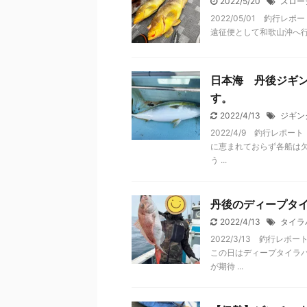
2022/5/20
スロー
2022/05/01 釣行レ
遠征便として和歌山沖へ行
日本海 丹後ジギン
す。
2022/4/13
ジギン
2022/4/9 釣行レポ
に恵まれておらず各船は欠
う ...
丹後のディープタ
2022/4/13
タイラ
2022/3/13 釣行レ
この日はディープタイラ
が期待 ...