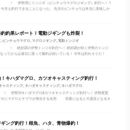
レポート ☟ 伊勢湾にトンジギ（ビンチョウマグロジギング）釣行へ！ 1
、今月も釣行できることになった。 先月のビンチョウは本当に美味しか
爆釣釣果レポート！電動ジギングも炸裂！
ギ
,
ビンチョウマグロ
,
マグロジギング
,
電動トンジギ
レポート ☟ 絶好調の伊勢トンジギ釣行へ！ 絶好調が続く伊勢のトンジ
年になってからは連日に渡って爆釣が続いている！ 今年は釣れそうだ！
釣！キハダマグロ、カツオキャスティング釣行！
キャスティング
,
キハダキャスティング
,
キハダマグロ
ポート ☟ 伊勢沖キハダマグロ&カツオキャスティング釣行へ！ 伊勢尾鷲
ツオにマグロとナブラが発生する名所 初夏になると大盛況となるキ
ジギング釣行！根魚、ハタ、青物爆釣！