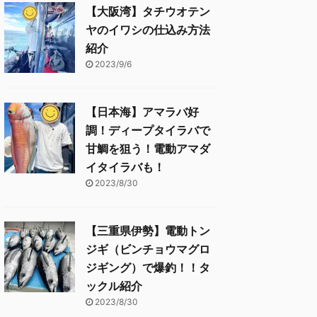
【大阪湾】タチウオテン
ヤのイワシの仕込み方法
紹介
2023/9/6
【日本海】アマラバ好
調！ディープタイラバで
甘鯛を狙う！電動アマダ
イタイラバも！
2023/8/30
【三重県伊勢】電動トン
ジギ（ビンチョウマグロ
ジギング）で爆釣！！タ
ックル紹介
2023/8/30