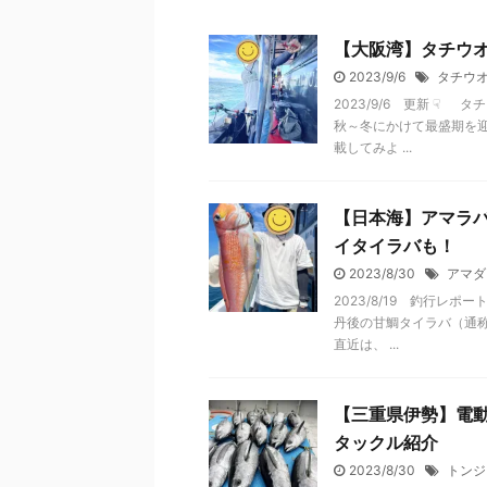
【大阪湾】タチウ
2023/9/6
タチウ
2023/9/6 更新 
秋～冬にかけて最盛期を
載してみよ ...
【日本海】アマラ
イタイラバも！
2023/8/30
アマダ
2023/8/19 釣行
丹後の甘鯛タイラバ（通称
直近は、 ...
【三重県伊勢】電
タックル紹介
2023/8/30
トンジ